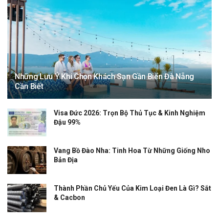
Những Lưu Ý Khi Chọn Khách Sạn Gần Biển Đà Nẵng
Cần Biết
Visa Đức 2026: Trọn Bộ Thủ Tục & Kinh Nghiệm
Đậu 99%
Vang Bồ Đào Nha: Tinh Hoa Từ Những Giống Nho
Bản Địa
Thành Phần Chủ Yếu Của Kim Loại Đen Là Gì? Sắt
& Cacbon